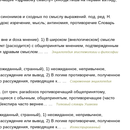
 синонимов и сходных по смыслу выражений. под. ред. Н.
радокс изречение, мысль; антиномия, противоречие Словарь
е и doxa мнение). 1) В широком (внелогическом) смысле
нфликт (расходится) с общепринятым мнением, подтвержденным
 или здравым смыслом.… …
Энциклопедия эпистемологии и философии
еожиданный, странный), 1) неожиданное, непривычное,
ассуждение или вывод. 2) В логике противоречие, полученное
ного рассуждения, приводящее к… …
Современная энциклопедия
 (от греч. paradoxos противоречащий общепринятому,
дящееся с обычным, общепринятым, противоречащее (часто
я Шекспира часто вернее… …
Толковый словарь Ушакова
жиданный, странный), 1) неожиданное, непривычное,
ассуждение или вывод. 2) В логике противоречие, полученное
ного рассуждения, приводящее к… …
Иллюстрированный