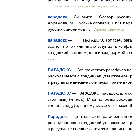
…
Большая психологическая энциклопедия
парадокс
— См. мысль... Словарь русских
Абрамова, М.: Русские словари, 1999. па
русских синонимов …
Словарь синонимов
парадокс
— ПАРАДОКС (от греч. para вн
все то, что так или иначе вступает в ко
традицией, законом, правилом, нормой
науки
ПАРАДОКС
— (от греческого paradoxos н
расходящееся с традицией утверждение, р
в результате внешне логически правиль
ПАРАДОКС
— ПАРАДОКС, парадокса, муж.
странный) (книжн.). Мнение, резко расхо
только с виду) здравому смыслу. «Поэзи
Парадокс
— (от греческого paradoxos нео
расходящееся с традицией утверждение, р
в результате внешне логически правиль