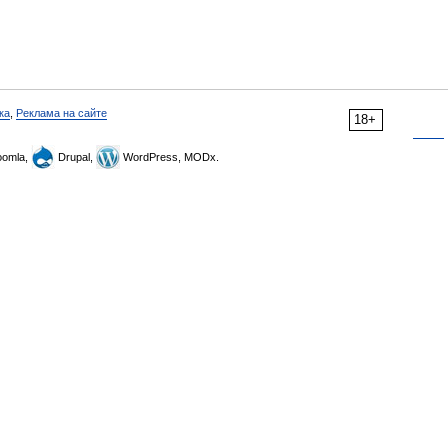
ка
,
Реклама на сайте
18+
omla,
Drupal,
WordPress, MODx.