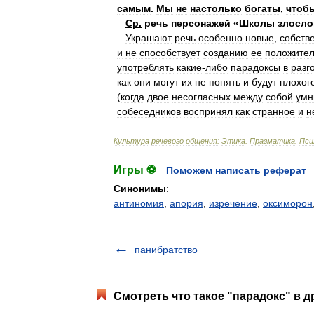
самым
.
Мы
не
настолько
богаты
,
чтоб
Ср
.
речь
персонажей
«
Школы
злосло
Украшают
речь
особенно
новые
,
собств
и
не
способствует
созданию
ее
положител
употреблять
какие
-
либо
парадоксы
в
разг
как
они
могут
их
не
понять
и
будут
плохог
(
когда
двое
несогласных
между
собой
умн
собеседников
воспринял
как
странное
и
н
Культура
речевого
общения:
Этика
.
Прагматика
.
Пси
Игры ⚽
Поможем написать реферат
Синонимы
:
антиномия
,
апория
,
изречение
,
оксиморон
панибратство
Смотреть что такое "парадокс" в д