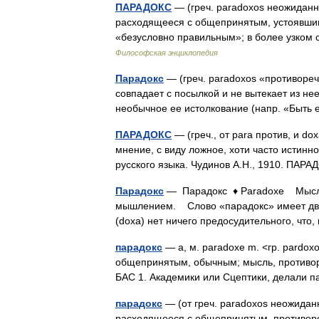
ПАРАДОКС
— (греч. paradoxos неожиданн
расходящееся с общепринятым, устоявшим
«безусловно правильным»; в более узко
Философская энциклопедия
Парадокс
— (греч. paradoxos «противоре
совпадает с посылкой и не вытекает из нее
необычное ее истолкование (напр. «Быт
ПАРАДОКС
— (греч., от para против, и 
мнение, с виду ложное, хоти часто истинн
русского языка. Чудинов А.Н., 1910. ПА
Парадокс
— Парадокс ♦ Paradoxe Мысль,
мышлением. Слово «парадокс» имеет два 
(doxa) нет ничего предосудительного, что
парадокс
— а, м. paradoxe m. <гр. pardo
общепринятым, обычным; мысль, противоре
БАС 1. Академики или Сцептики, делал
парадокс
— (от греч. paradoxos неожидан
расходящееся с общепринятым, противоре