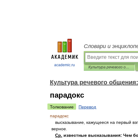
Словари и энциклоп
academic.ru
Культура речевого общения: Этика. Прагматика. Психология
Культура речевого общения:
парадокс
Толкование
Перевод
парадокс
высказывание
,
кажущееся
на
первый
вз
верное
.
Ср
.
известные
высказывания:
Чем
б