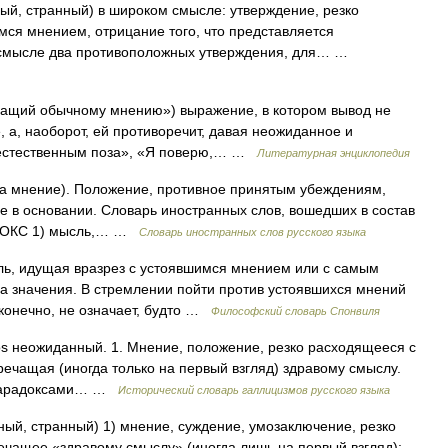
ый, странный) в широком смысле: утверждение, резко
ся мнением, отрицание того, что представляется
м смысле два противоположных утверждения, для… …
чащий обычному мнению») выражение, в котором вывод не
, а, наоборот, ей противоречит, давая неожиданное и
ь естественным поза», «Я поверю,… …
Литературная энциклопедия
doxa мнение). Положение, противное принятым убеждениям,
ое в основании. Словарь иностранных слов, вошедших в состав
РАДОКС 1) мысль,… …
Словарь иностранных слов русского языка
 идущая вразрез с устоявшимся мнением или с самым
значения. В стремлении пойти против устоявшихся мнений
, конечно, не означает, будто …
Философский словарь Спонвиля
xos неожиданный. 1. Мнение, положение, резко расходящееся с
чащая (иногда только на первый взгляд) здравому смыслу.
и парадоксами… …
Исторический словарь галлицизмов русского языка
ный, странный) 1) мнение, суждение, умозаключение, резко
чащее «здравому смыслу» (иногда лишь на первый взгляд);