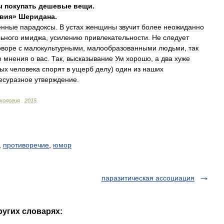
ы
покупать
дешевые
вещи
.
вия
»
Шеридана
.
енные
парадоксы
.
В
устах
женщины
звучит
более
неожиданно
ьного
имиджа
,
усилению
привлекательности
.
Не
следует
оворе
с
малокультурными
,
малообразованными
людьми
,
так
о
мнения
о
вас
.
Так
,
высказывание
Ум
хорошо
,
а
два
хуже
ых
человека
спорят
в
ущерб
делу
)
один
из
наших
есуразное
утверждение
.
хология
.
2015
.
,
противоречие
,
юмор
паразитическая ассоциация
ругих словарях: