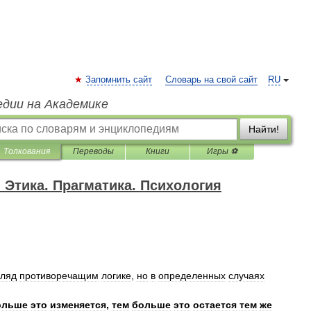
Запомнить сайт
Словарь на свой сайт
RU
едии на Академике
Найти!
Толкования
Переводы
Книги
Игры ⚽
 Этика. Прагматика. Психология
гляд
противоречащим
логике
,
но
в
определенных
случаях
ольше
это
изменяется
,
тем
больше
это
остается
тем
же